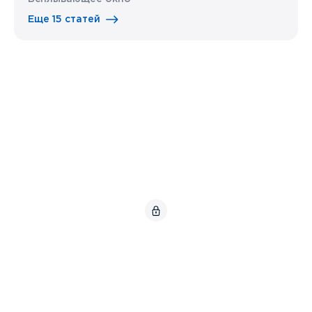
Еще 15 статей
© АНО «Координационный центр доменов .RU/.РФ»,
2026.
Карта сайта
Использование интеллектуальной собственности
.
Политика Координационного центра в отношении