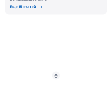
Еще 15 статей
© АНО «Координационный центр доменов .RU/.РФ»,
2026.
Карта сайта
Использование интеллектуальной собственности
.
Политика Координационного центра в отношении