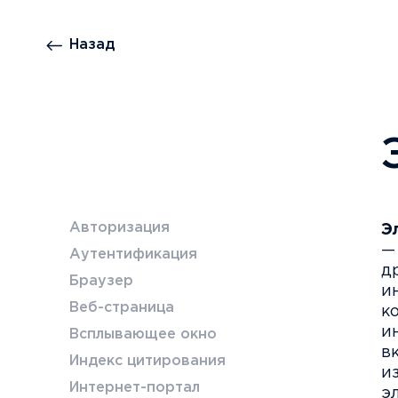
Назад
Авторизация
Э
—
Аутентификация
д
Браузер
и
Веб-страница
к
и
Всплывающее окно
в
Индекс цитирования
и
Интернет-портал
э