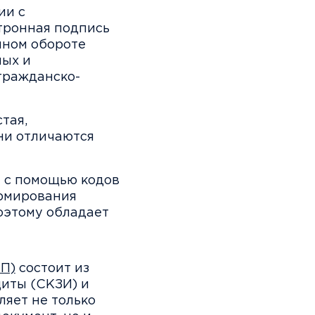
ии с
тронная подпись
нном обороте
ных и
гражданско-
тая,
ни отличаются
 с помощью кодов
ормирования
оэтому обладает
П)
состоит из
щиты (СКЗИ) и
ляет не только