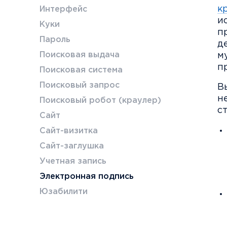
к
Интерфейс
и
Куки
п
Пароль
д
Поисковая выдача
м
п
Поисковая система
Поисковый запрос
В
н
Поисковый робот (краулер)
с
Сайт
Сайт-визитка
Сайт-заглушка
Учетная запись
Электронная подпись
Юзабилити