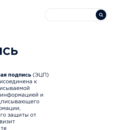
ись
ая подпись
(ЭЦП)
исоединена к
писываемой
й информацией и
одписывающего
рмации,
го защиты от
визит
ате