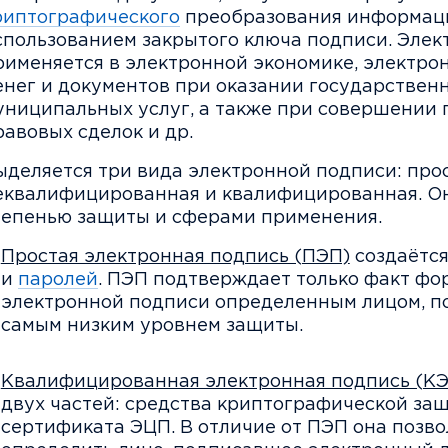
риптографического
преобразования информац
спользованием закрытого ключа подписи. Элек
рименяется в электронной экономике, электро
енег и документов при оказании государствен
униципальных услуг, а также при совершении 
равовых сделок и др.
ыделяется три вида электронной подписи: прос
еквалифицированная и квалифицированная. О
тепенью защиты и сферами применения.
Простая электронная подпись (ПЭП)
создаётся
и
паролей
. ПЭП подтверждает только факт ф
электронной подписи определенным лицом, п
самым низким уровнем защиты.
Квалифицированная электронная подпись (КЭ
двух частей: средства криптографической за
сертификата ЭЦП. В отличие от ПЭП она позво