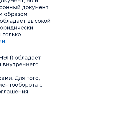
окумент, но и
тронный документ
м образом
 обладает высокой
 юридически
 только
ми
.
(НЭП)
обладает
я внутреннего
ми. Для того,
ментооборота с
оглашения.