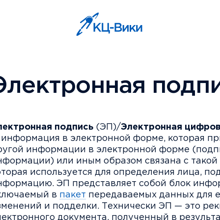
Электронная подп
лектронная подпись
(ЭП)/
Электронная цифров
 информация в электронной форме, которая пр
ругой информации в электронной форме (под
нформации) или иным образом связана с тако
оторая используется для определения лица, п
нформацию. ЭП представляет собой блок инфо
ключаемый в
пакет
передаваемых данных для е
зменений и подделки. Технически ЭП — это рек
лектронного документа, полученный в результ