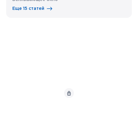
Еще 15 статей
© АНО «Координационный центр доменов .RU/.РФ»,
2026.
Карта сайта
Использование интеллектуальной собственности
.
Политика Координационного центра в отношении