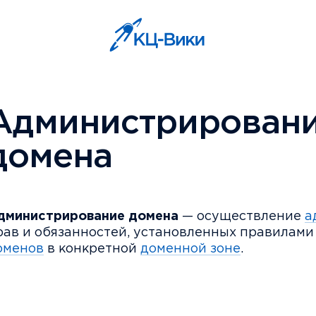
Администрирован
домена
дминистрирование домена
— осуществление
а
рав и обязанностей, установленных правилам
оменов
в конкретной
доменной зоне
.