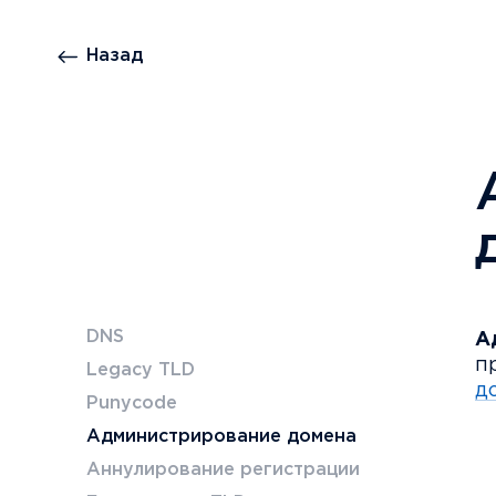
Назад
DNS
А
п
Legacy TLD
д
Punycode
Администрирование домена
Аннулирование регистрации