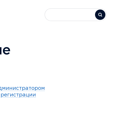
ие
дминистратором
и
регистрации