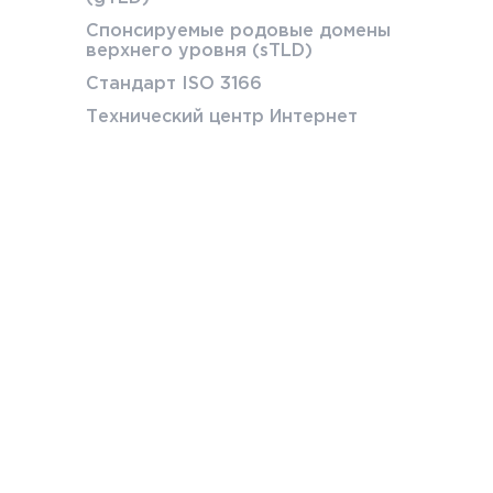
Спонсируемые родовые домены
верхнего уровня (sTLD)
Стандарт ISO 3166
Технический центр Интернет
© АНО «Координационный центр доменов .RU/.РФ»
Использование интеллектуальной собственности
.
П
Согласие на обработку персональных данных, разр
дополнительных условий не установлено.