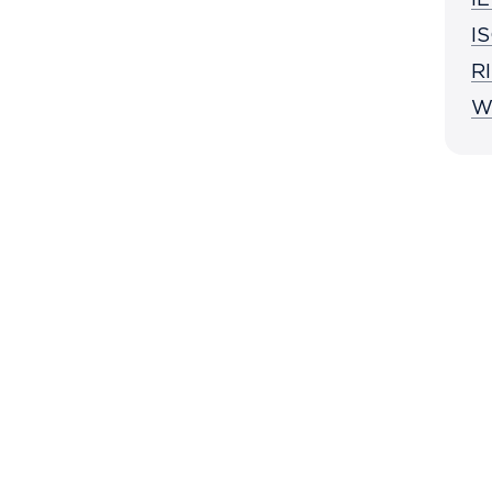
I
I
R
W