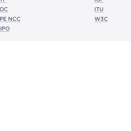
ETF
IGF
SOC
ITU
IPE NCC
W3C
IPO