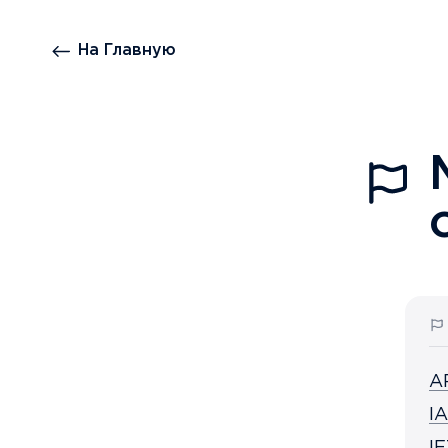
На Главную
A
I