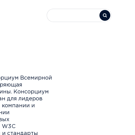
орциум Всемирной
дряющая
тины. Консорциум
ан для лидеров
 компании и
нии
вых
я W3C
 и стандарты