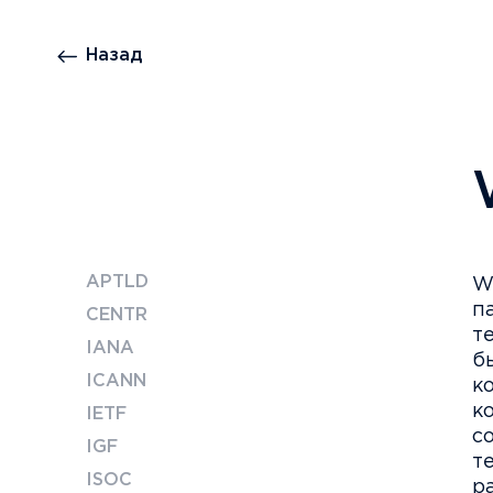
Назад
APTLD
W
п
CENTR
т
IANA
б
ICANN
к
к
IETF
с
IGF
т
ISOC
р