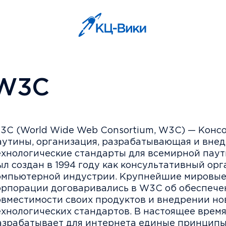
W3C
3C (World Wide Web Consortium, W3C) — Конс
аутины, организация, разрабатывающая и вне
ехнологические стандарты для всемирной пау
ыл создан в 1994 году как консультативный орг
омпьютерной индустрии. Крупнейшие мировые
орпорации договаривались в W3C об обеспече
овместимости своих продуктов и внедрении но
ехнологических стандартов. В настоящее врем
азрабатывает для интернета единые принципы