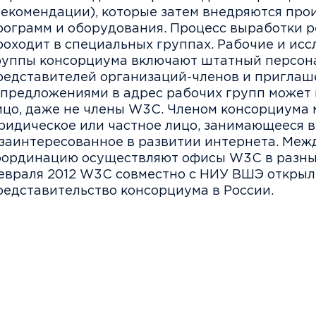
рекомендации), которые затем внедряются про
рограмм и оборудования. Процесс выработки 
роходит в специальных группах. Рабочие и ис
руппы консорциума включают штатный персон
редставителей организаций-членов и приглаш
 предложениями в адрес рабочих групп может
ицо, даже не члены W3C. Членом консорциума 
ридическое или частное лицо, занимающееся 
 заинтересованное в развитии интернета. Ме
оординацию осуществляют офисы W3C в разных
евраля 2012 W3C совместно с НИУ ВШЭ открыл
редставительство консорциума в России.