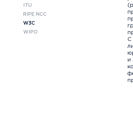
(
ITU
п
RIPE NCC
п
W3C
г
WIPO
п
С
л
ю
и
к
ф
п