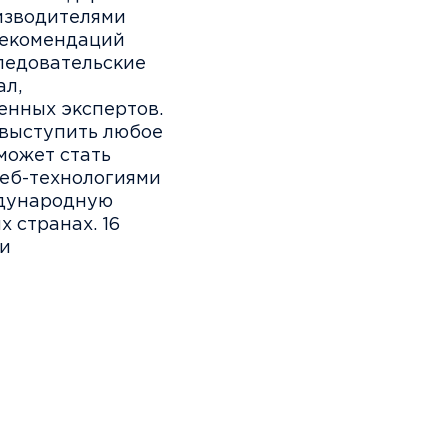
изводителями
рекомендаций
следовательские
ал,
енных экспертов.
 выступить любое
может стать
веб-технологиями
ждународную
 странах. 16
и