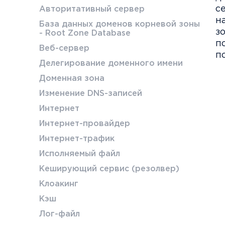
с
Авторитативный сервер
н
База данных доменов корневой зоны
з
- Root Zone Database
п
Веб-сервер
по
Делегирование доменного имени
Доменная зона
Изменение DNS-записей
Интернет
Интернет-провайдер
Интернет-трафик
Исполняемый файл
Кеширующий сервис (резолвер)
Клоакинг
Кэш
Лог-файл