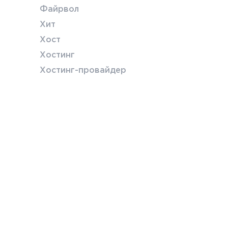
Файрвол
Хит
Хост
Хостинг
Хостинг-провайдер
© АНО «Координационный центр доменов .RU/.РФ»
Использование интеллектуальной собственности
.
П
Согласие на обработку персональных данных, разр