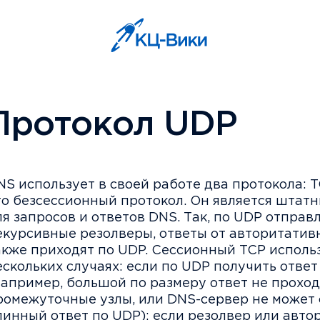
Протокол UDP
NS использует в своей работе два протокола: T
то безсессионный протокол. Он является штат
ля запросов и ответов DNS. Так, по UDP отправ
екурсивные резолверы, ответы от авторитатив
акже приходят по UDP. Сессионный TCP использ
ескольких случаях: если по UDP получить ответ
например, большой по размеру ответ не проход
ромежуточные узлы, или DNS-сервер не может
линный ответ по UDP); если резолвер или авт