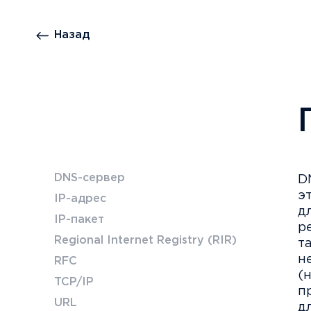
Назад
DNS-сервер
D
э
IP-адрес
д
IP-пакет
р
Regional Internet Registry (RIR)
т
н
RFC
(
TCP/IP
п
URL
д