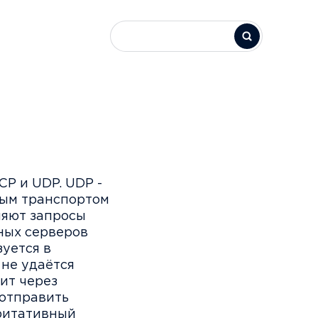
CP и UDP. UDP -
ным транспортом
ляют запросы
ных серверов
уется в
 не удаётся
ит через
 отправить
оритативный