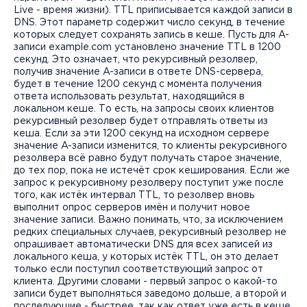
Live - время жизни). TTL приписывается каждой записи в
DNS. Этот параметр содержит число секунд, в течение
которых следует сохранять запись в кеше. Пусть для A-
записи example.com установлено значение TTL в 1200
секунд. Это означает, что рекурсивный резолвер,
получив значение A-записи в ответе DNS-сервера,
будет в течение 1200 секунд с момента получения
ответа использовать результат, находящийся в
локальном кеше. То есть, на запросы своих клиентов
рекурсивный резолвер будет отправлять ответы из
кеша. Если за эти 1200 секунд на исходном сервере
значение A-записи изменится, то клиенты рекурсивного
резолвера всё равно будут получать старое значение,
до тех пор, пока не истечёт срок кеширования. Если же
запрос к рекурсивному резолверу поступит уже после
того, как истёк интервал TTL, то резолвер вновь
выполнит опрос серверов имён и получит новое
значение записи. Важно понимать, что, за исключением
редких специальных случаев, рекурсивный резолвер не
опрашивает автоматически DNS для всех записей из
локального кеша, у которых истёк TTL, он это делает
только если поступил соответствующий запрос от
клиента. Другими словами - первый запрос о какой-то
записи будет выполняться заведомо дольше, а второй и
последующие - быстрее, так как ответ уже есть в кеше.