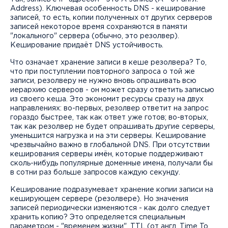
Address). Ключевая особенность DNS - кеширование
записей, то есть, копии полученных от других серверов
записей некоторое время сохраняются в памяти
"локального" сервера (обычно, это резолвер).
Кеширование придаёт DNS устойчивость.
Что означает хранение записи в кеше резолвера? То,
что при поступлении повторного запроса о той же
записи, резолверу не нужно вновь опрашивать всю
иерархию серверов - он может сразу ответить записью
из своего кеша. Это экономит ресурсы сразу на двух
направлениях: во-первых, резолвер ответит на запрос
гораздо быстрее, так как ответ уже готов; во-вторых,
так как резолвер не будет опрашивать другие серверы,
уменьшится нагрузка и на эти серверы. Кеширование
чрезвычайно важно в глобальной DNS. При отсутствии
кеширования серверы имён, которые поддерживают
сколь-нибудь популярные доменные имена, получали бы
в сотни раз больше запросов каждую секунду.
Кеширование подразумевает хранение копии записи на
кеширующем сервере (резолвере). Но значения
записей периодически изменяются - как долго следует
хранить копию? Это определяется специальным
параметром - "временем жизни", TTL (от англ. Time To