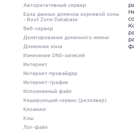
р
Авторитативный сервер
Н
База данных доменов корневой зоны
с
- Root Zone Database
К
Веб-сервер
р
Делегирование доменного имени
р
ф
Доменная зона
Изменение DNS-записей
Интернет
Интернет-провайдер
Интернет-трафик
Исполняемый файл
Кеширующий сервис (резолвер)
Клоакинг
Кэш
Лог-файл