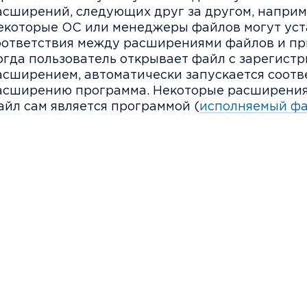
асширений, следующих друг за другом, например
екоторые ОС или менеджеры файлов могут уст
оответствия между расширениями файлов и п
огда пользователь открывает файл с зарегист
асширением, автоматически запускается соот
асширению программа. Некоторые расширения 
айл сам является программой (
исполняемый ф