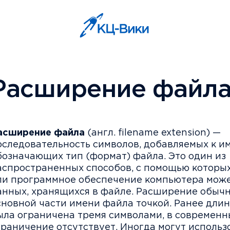
Расширение файл
асширение файла
(англ. filename extension) —
оследовательность символов, добавляемых к 
бозначающих тип (формат) файла. Это один из
аспространенных способов, с помощью которых
ли программное обеспечение компьютера може
анных, хранящихся в файле. Расширение обычн
сновной части имени файла точкой. Ранее дли
ыла ограничена тремя символами, в современ
граничение отсутствует. Иногда могут использ