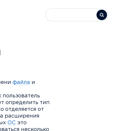
а
имени
файла
и
 пользователь
т определить тип
о отделяется от
на расширения
ных
ОС
это
оваться несколько