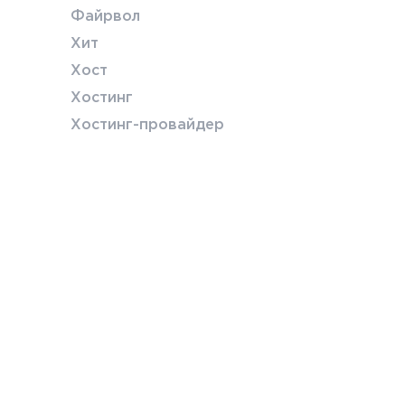
Файрвол
Хит
Хост
Хостинг
Хостинг-провайдер
© АНО «Координационный центр доменов .RU/.РФ»
Использование интеллектуальной собственности
.
П
Согласие на обработку персональных данных, разр