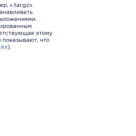
, «.tar.gz».
анавливать
риложениями.
рированным
ветствующая этому
показывают, что
айл
).