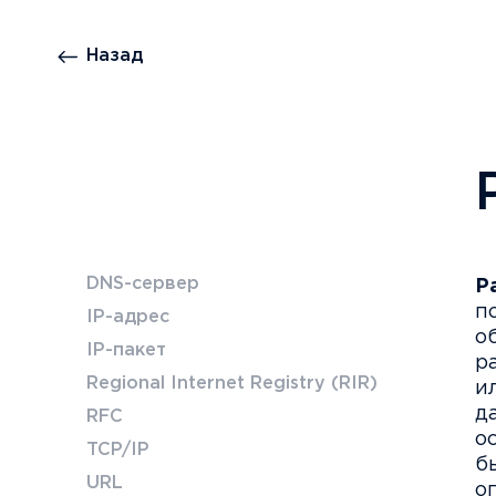
Назад
DNS-сервер
Р
п
IP-адрес
о
IP-пакет
р
Regional Internet Registry (RIR)
и
д
RFC
о
TCP/IP
б
URL
о