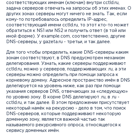
соответствующих именам (ключам) внутри cctld.ru,
задача серверов отвечать на запросы об этих именах. О
других зонах серверы могут ничего не знать. Так, если
кому-то потребовалось определить IP-адрес,
соответствующий имени cctld.ru, то этот кто-то может
обратиться к NS1 или NS2 и получить ответ (в той или
иной форме). У example.com, соответственно, другие
DNS-серверы, у gazeta.ru - третьи, и так далее.
Для того чтобы определить, какие DNS-cерверы каким
зонам соответствуют, в DNS предусмотрен механизм
делегирования. Узнать, какие серверы поддерживают
cctld.ru, можно у серверов, поддерживающих .ru, а эти
серверы можно определить при помощи запроса к
корневому домену. Адресное пространство имён в DNS
делегируется на уровень ниже, как раз при помощи
указания серверов DNS, отвечающих за «следующую»
по уровню зону. В корне DNS делегируют .ru, в .ru -
cctld.ru, и так далее. В этом предложении присутствует
некоторый намёк на рекурсию - дело в том, что поиск
DNS-серверов, которые поддерживают некоторую
доменную зону, является важной частью так
называемого рекурсивного опроса, относящегося к
сервису доменных имён.