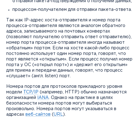
отправки пакета-подтверждения о получении данных;
процессом-получателем для отправки пакета-ответа.
Так как IP-адрес хоста-отправителя и номер порта
процесса-отправителя являются аналогом обратного
адреса, записываемого на почтовых конвертах
(позволяют получателю отправить ответ отправителю),
номер порта процесса-отправителя иногда называют
«обратным» портом. Если на хосте какой-либо процесс
постоянно использует один номер порта, говорят, что
порт является «открытым». Если процесс получил номер
порта у ОС («открыл порт») и «держит его открытым»
для приема и передачи данных, говорят, что процесс
«слушает» (англ. listen) порт.
Номера портов для протоколов прикладного уровня
модели
TCP/IP
(например, HTTP) обычно назначаются
организацией
IANA
. Однако на практике в целях
безопасности номера портов могут выбираться
произвольно. Номера портов могут указываться в
адресах
веб-сайтов
(
URL
).