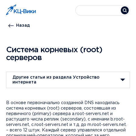
Назад
Система корневых (root)
серверов
Другие статьи из раздела Устройство
интернета
В основе первоначально созданной DNS находилась
система корневых (root) серверов, состоявшая из
первичного (primary) сервера a.root-servers.net и
растущего числа реплик (secondary), с именами b.root-
servers.net, c.root-servers.net и т.д. до m.root-servers.net.
– всего 12 штук. Каждый сервер управлялся отдельной
организацией-оператором, который нес за него