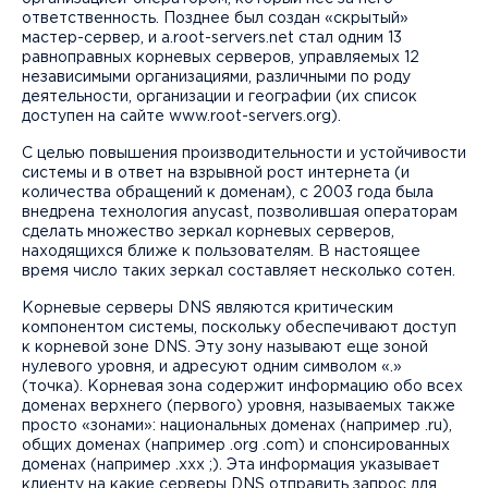
ответственность. Позднее был создан «скрытый»
мастер-сервер, и a.root-servers.net стал одним 13
равноправных корневых серверов, управляемых 12
независимыми организациями, различными по роду
деятельности, организации и географии (их список
доступен на сайте www.root-servers.org).
С целью повышения производительности и устойчивости
системы и в ответ на взрывной рост интернета (и
количества обращений к доменам), с 2003 года была
внедрена технология anycast, позволившая операторам
сделать множество зеркал корневых серверов,
находящихся ближе к пользователям. В настоящее
время число таких зеркал составляет несколько сотен.
Корневые серверы DNS являются критическим
компонентом системы, поскольку обеспечивают доступ
к корневой зоне DNS. Эту зону называют еще зоной
нулевого уровня, и адресуют одним символом «.»
(точка). Корневая зона содержит информацию обо всех
доменах верхнего (первого) уровня, называемых также
просто «зонами»: национальных доменах (например .ru),
общих доменах (например .org .com) и спонсированных
доменах (например .xxx ;). Эта информация указывает
клиенту на какие серверы DNS отправить запрос для