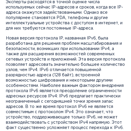
Эксперты расходятся в точной оценке числа
используемых сейчас IP-адресов и сроков, когда все IP-
адреса окажутся задействованными. Однако все
популярнее становятся PDA, телефоны и другие
интеллектуальные устройства с доступом в интернет, и
для них требуются постоянные IP-адреса.
Новая версия протокола IP, названная IPv6, была
разработана для решения проблем масштабирования и
безопасности, возникших при использовании IPv4, а
также для расширения возможностей современных
сетевых устройств и приложений. Эта версия протокола
позволяет адресовать значительно большее количество
узлов, чем IPv4. IPv6 отличается повышенной
разрядностью адреса (128 байт), встроенной
возможностью шифрования и некоторыми другими
особенностями. Наиболее важным фактором внедрения
протокола IPv6 является преодоление ограниченности
адресных ресурсов IPv4: IPv6 предлагает практически
неограниченный с сегодняшней точки зрения запас
адресов. В то же время протокол IPv6 не является
совместимым с протоколом IPv4. Это означает, что
устройство, поддерживающее только IPv6, не может
взаимодействовать с устройством IPv4 напрямую. Этот
факт существенно усложняет процесс перехода к IPv6.