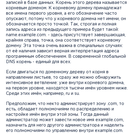
записей в базе данных. Корень этого дерева называется
корневым доменом. К корневому домену принадлежат
все имена первого уровня, а его обозначение часто
опускают, потому что у корневого домена нет имени, он
обозначается просто точкой. Так, строгая и полная
запись адреса из предыдущего примера будет такой:
name.example.com. - здесь присутствует завершающая,
крайняя справа, точка, она соответствует корневому
домену. Эта точка очень важна в специальных случаях:
от её наличия зависит верная интерпретация адреса
программным обеспечением. В современной глобальной
DNS корень - единый для всех.
Если двигаться по доменному дереву от корня в
направлении листьев, то сразу же можно обнаружить
интенсивное ветвление: уже внутри корневого домена,
на первом уровне, находятся тысячи имён уровнем ниже.
Среди этих имён, например, ru и su.
Предположим, что некто администрирует зону .com, то
есть, обладает полномочиями по распределению и
настройке имён внутри этой зоны. Тогда данный
администратор может завести новое имя example.com,
назначить для него другого администратора и наделить
его полномочиями по управлению внутри example.com.