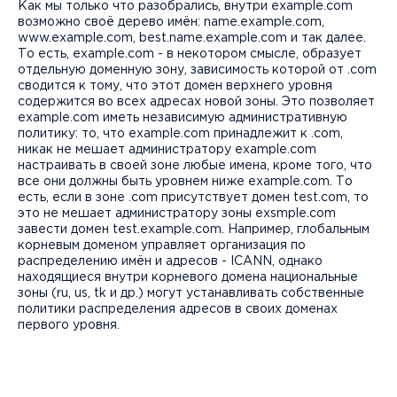
Как мы только что разобрались, внутри example.com
возможно своё дерево имён: name.example.com,
www.example.com, best.name.example.com и так далее.
То есть, example.com - в некотором смысле, образует
отдельную доменную зону, зависимость которой от .com
сводится к тому, что этот домен верхнего уровня
содержится во всех адресах новой зоны. Это позволяет
example.com иметь независимую административную
политику: то, что example.com принадлежит к .com,
никак не мешает администратору example.com
настраивать в своей зоне любые имена, кроме того, что
все они должны быть уровнем ниже example.com. То
есть, если в зоне .com присутствует домен test.com, то
это не мешает администратору зоны exsmple.com
завести домен test.example.com. Например, глобальным
корневым доменом управляет организация по
распределению имён и адресов - ICANN, однако
находящиеся внутри корневого домена национальные
зоны (ru, us, tk и др.) могут устанавливать собственные
политики распределения адресов в своих доменах
первого уровня.