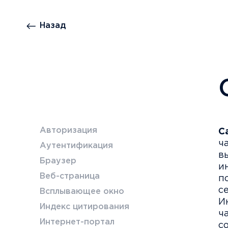
Назад
Авторизация
С
ч
Аутентификация
в
Браузер
и
Веб-страница
п
с
Всплывающее окно
И
Индекс цитирования
ч
Интернет-портал
с