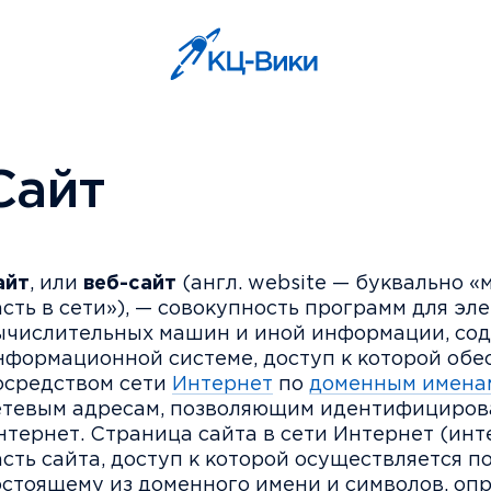
Сайт
айт
, или
веб-сайт
(англ. website — буквально «м
асть в сети»), — совокупность программ для эл
ычислительных машин и иной информации, со
нформационной системе, доступ к которой обе
осредством сети
Интернет
по
доменным имена
етевым адресам, позволяющим идентифицирова
нтернет. Страница сайта в сети Интернет (инт
асть сайта, доступ к которой осуществляется п
остоящему из доменного имени и символов, оп