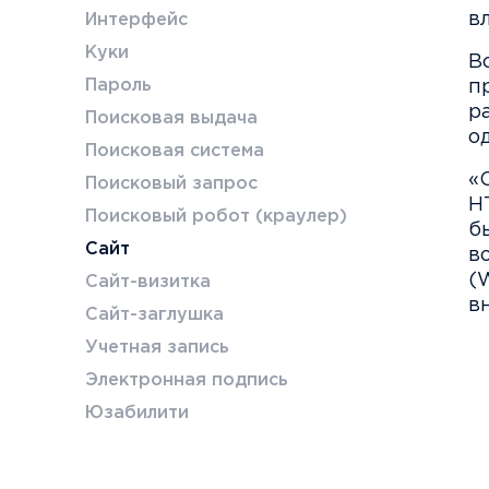
в
Интерфейс
Куки
В
Пароль
п
р
Поисковая выдача
о
Поисковая система
«
Поисковый запрос
H
Поисковый робот (краулер)
б
Сайт
в
(
Сайт-визитка
в
Сайт-заглушка
Учетная запись
Электронная подпись
Юзабилити