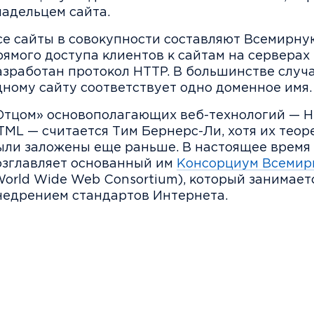
ладельцем сайта.
се сайты в совокупности составляют Всемирну
рямого доступа клиентов к сайтам на серверах
азработан протокол HTTP. В большинстве случ
дному сайту соответствует одно доменное имя.
Отцом» основополагающих веб-технологий — H
TML — считается Тим Бернерс-Ли, хотя их теор
ыли заложены еще раньше. В настоящее время
озглавляет основанный им
Консорциум Всемир
World Wide Web Consortium), который занимает
недрением стандартов Интернета.