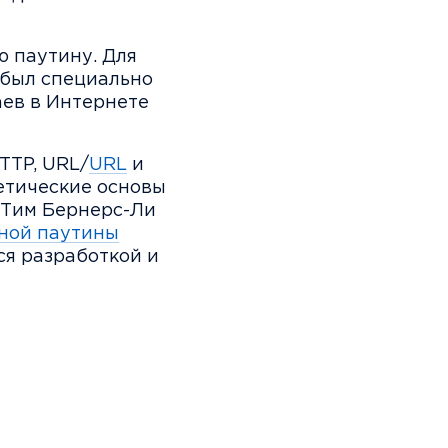
ю паутину. Для
 был специально
аев в Интернете
TTP, URL/
URL
и
етические основы
 Тим Бернерс-Ли
ной паутины
ся разработкой и