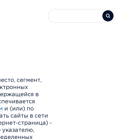
есто, сегмент,
ектронных
держащейся в
спечивается
м
и (или) по
ть сайты в сети
ернет-страница) -
о указателю,
ределенных